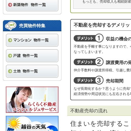
もっとも、売却収入も相続財
不動産を売却するデメリッ
売買物件特集
収益の機会
不動産を手離す事になりますので、
なってしまいます。
譲渡費用の
仲介手数料や譲渡所得税、引越し費
売却期間
なぜ長期化するか？思うように売却
経済情勢や周辺状況にも左右される
不動産売却の流れ
住まいを売却するこ